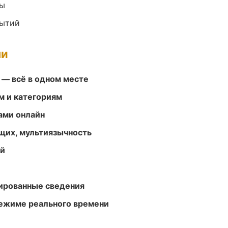
ры
бытий
ми
 — всё в одном месте
м и категориям
ами онлайн
щих, мультиязычность
ей
ированные сведения
режиме реального времени