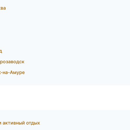
ква
д
трозаводск
к-на-Амуре
и активный отдых