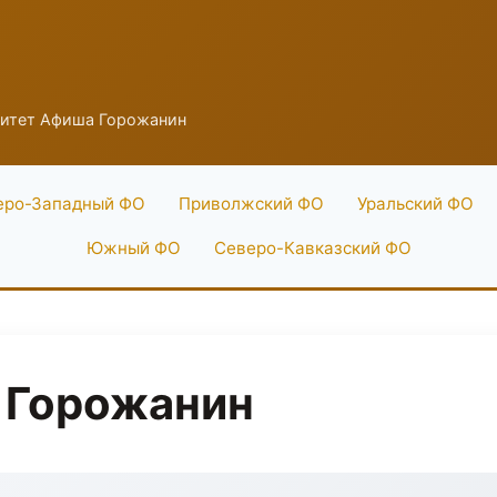
итет Афиша Горожанин
еро-Западный ФО
Приволжский ФО
Уральский ФО
Южный ФО
Северо-Кавказский ФО
 Горожанин