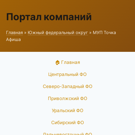
Портал компаний
Главная
»
Южный федеральный округ
» МУП Точка
Афиша
🏠 Главная
Центральный ФО
Северо-Западный ФО
Приволжский ФО
Уральский ФО
Сибирский ФО
Дальневосточный ФО