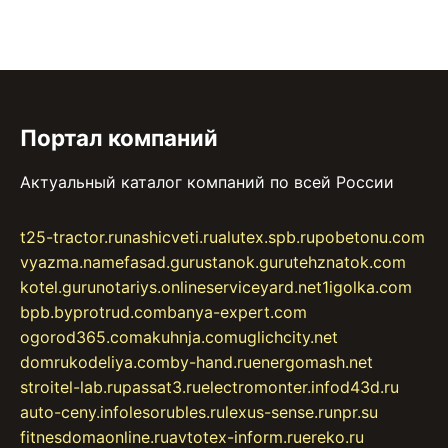
Портал компаний
Актуальный каталог компаний по всей России
t25-tractor.ru
nashicveti.ru
alutex.spb.ru
pobetonu.com
vyazma.name
fasad.guru
stanok.guru
tehznatok.com
kotel.guru
notariys.online
serviceyard.net
1igolka.com
bpb.by
protrud.com
banya-expert.com
ogorod365.com
akuhnja.com
uglichcity.net
domrukodeliya.com
by-hand.ru
energomash.net
stroitel-lab.ru
passat3.ru
electromonter.info
d43d.ru
auto-ceny.info
lesorubles.ru
lexus-sense.ru
npr.su
fitnesdomaonline.ru
avtotex-inform.ru
ereko.ru