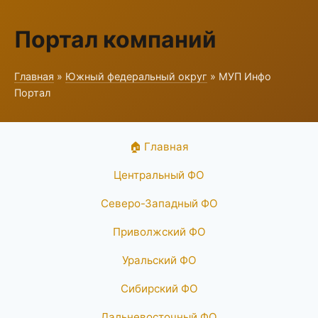
Портал компаний
Главная
»
Южный федеральный округ
» МУП Инфо
Портал
🏠 Главная
Центральный ФО
Северо-Западный ФО
Приволжский ФО
Уральский ФО
Сибирский ФО
Дальневосточный ФО