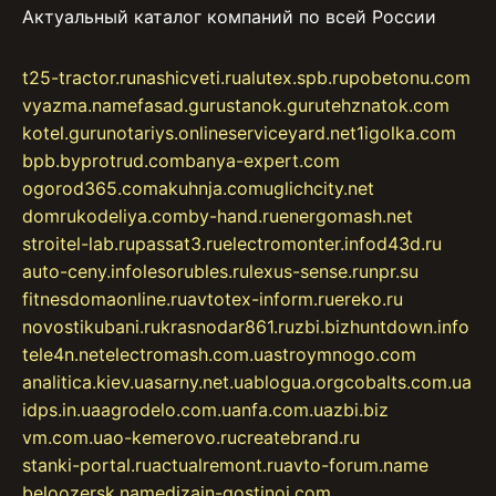
Актуальный каталог компаний по всей России
t25-tractor.ru
nashicveti.ru
alutex.spb.ru
pobetonu.com
vyazma.name
fasad.guru
stanok.guru
tehznatok.com
kotel.guru
notariys.online
serviceyard.net
1igolka.com
bpb.by
protrud.com
banya-expert.com
ogorod365.com
akuhnja.com
uglichcity.net
domrukodeliya.com
by-hand.ru
energomash.net
stroitel-lab.ru
passat3.ru
electromonter.info
d43d.ru
auto-ceny.info
lesorubles.ru
lexus-sense.ru
npr.su
fitnesdomaonline.ru
avtotex-inform.ru
ereko.ru
novostikubani.ru
krasnodar861.ru
zbi.biz
huntdown.info
tele4n.net
electromash.com.ua
stroymnogo.com
analitica.kiev.ua
sarny.net.ua
blogua.org
cobalts.com.ua
idps.in.ua
agrodelo.com.ua
nfa.com.ua
zbi.biz
vm.com.ua
o-kemerovo.ru
createbrand.ru
stanki-portal.ru
actualremont.ru
avto-forum.name
beloozersk.name
dizajn-gostinoj.com