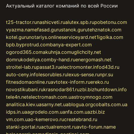
Актуальный каталог компаний по всей России
t25-tractor.ru
nashicveti.ru
alutex.spb.ru
pobetonu.com
vyazma.name
fasad.guru
stanok.guru
tehznatok.com
kotel.guru
notariys.online
serviceyard.net
1igolka.com
bpb.by
protrud.com
banya-expert.com
ogorod365.com
akuhnja.com
uglichcity.net
domrukodeliya.com
by-hand.ru
energomash.net
stroitel-lab.ru
passat3.ru
electromonter.info
d43d.ru
auto-ceny.info
lesorubles.ru
lexus-sense.ru
npr.su
fitnesdomaonline.ru
avtotex-inform.ru
ereko.ru
novostikubani.ru
krasnodar861.ru
zbi.biz
huntdown.info
tele4n.net
electromash.com.ua
stroymnogo.com
analitica.kiev.ua
sarny.net.ua
blogua.org
cobalts.com.ua
idps.in.ua
agrodelo.com.ua
nfa.com.ua
zbi.biz
vm.com.ua
o-kemerovo.ru
createbrand.ru
stanki-portal.ru
actualremont.ru
avto-forum.name