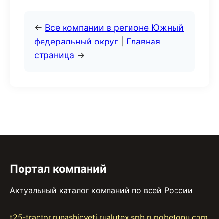
←
Все компании в регионе Южный
федеральный округ
|
Главная
страница
→
Портал компаний
Актуальный каталог компаний по всей России
t25-tractor.ru
nashicveti.ru
alutex.spb.ru
pobetonu.com