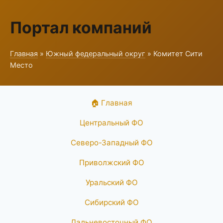
Портал компаний
Главная
»
Южный федеральный округ
» Комитет Сити
Место
🏠 Главная
Центральный ФО
Северо-Западный ФО
Приволжский ФО
Уральский ФО
Сибирский ФО
Дальневосточный ФО