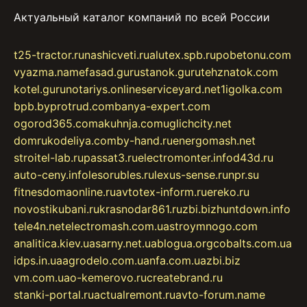
Актуальный каталог компаний по всей России
t25-tractor.ru
nashicveti.ru
alutex.spb.ru
pobetonu.com
vyazma.name
fasad.guru
stanok.guru
tehznatok.com
kotel.guru
notariys.online
serviceyard.net
1igolka.com
bpb.by
protrud.com
banya-expert.com
ogorod365.com
akuhnja.com
uglichcity.net
domrukodeliya.com
by-hand.ru
energomash.net
stroitel-lab.ru
passat3.ru
electromonter.info
d43d.ru
auto-ceny.info
lesorubles.ru
lexus-sense.ru
npr.su
fitnesdomaonline.ru
avtotex-inform.ru
ereko.ru
novostikubani.ru
krasnodar861.ru
zbi.biz
huntdown.info
tele4n.net
electromash.com.ua
stroymnogo.com
analitica.kiev.ua
sarny.net.ua
blogua.org
cobalts.com.ua
idps.in.ua
agrodelo.com.ua
nfa.com.ua
zbi.biz
vm.com.ua
o-kemerovo.ru
createbrand.ru
stanki-portal.ru
actualremont.ru
avto-forum.name