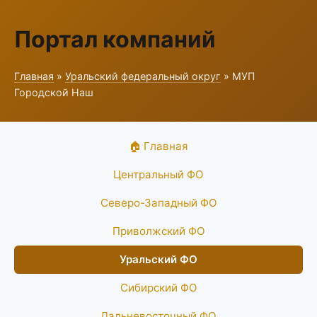
Портал компаний
Главная
»
Уральский федеральный округ
» МУП
Городской Наш
🏠 Главная
Центральный ФО
Северо-Западный ФО
Приволжский ФО
Уральский ФО
Сибирский ФО
Дальневосточный ФО