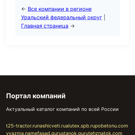
←
Все компании в регионе
Уральский федеральный округ
|
Главная страница
→
Портал компаний
Актуальный каталог компаний по всей России
t25-tractor.ru
nashicveti.ru
alutex.spb.ru
pobetonu.com
vyazma.name
fasad.guru
stanok.guru
tehznatok.com