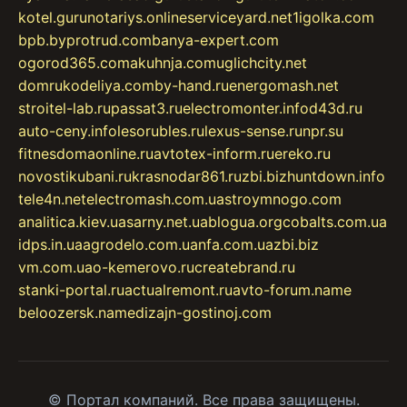
kotel.guru
notariys.online
serviceyard.net
1igolka.com
bpb.by
protrud.com
banya-expert.com
ogorod365.com
akuhnja.com
uglichcity.net
domrukodeliya.com
by-hand.ru
energomash.net
stroitel-lab.ru
passat3.ru
electromonter.info
d43d.ru
auto-ceny.info
lesorubles.ru
lexus-sense.ru
npr.su
fitnesdomaonline.ru
avtotex-inform.ru
ereko.ru
novostikubani.ru
krasnodar861.ru
zbi.biz
huntdown.info
tele4n.net
electromash.com.ua
stroymnogo.com
analitica.kiev.ua
sarny.net.ua
blogua.org
cobalts.com.ua
idps.in.ua
agrodelo.com.ua
nfa.com.ua
zbi.biz
vm.com.ua
o-kemerovo.ru
createbrand.ru
stanki-portal.ru
actualremont.ru
avto-forum.name
beloozersk.name
dizajn-gostinoj.com
© Портал компаний. Все права защищены.