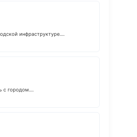
одской инфраструктуре....
с городом....