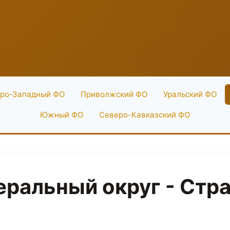
ро-Западный ФО
Приволжский ФО
Уральский ФО
Южный ФО
Северо-Кавказский ФО
ральный округ - Стра