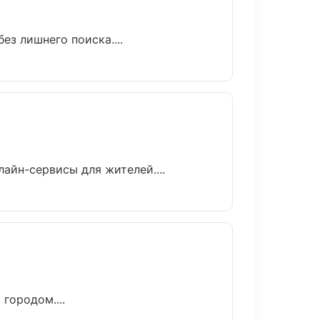
з лишнего поиска....
айн-сервисы для жителей....
городом....