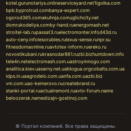
kotel.guru
notariys.online
serviceyard.net
1igolka.com
bpb.by
protrud.com
banya-expert.com
ogorod365.com
akuhnja.com
uglichcity.net
domrukodeliya.com
by-hand.ru
energomash.net
stroitel-lab.ru
passat3.ru
electromonter.info
d43d.ru
auto-ceny.info
lesorubles.ru
lexus-sense.ru
npr.su
fitnesdomaonline.ru
avtotex-inform.ru
ereko.ru
novostikubani.ru
krasnodar861.ru
zbi.biz
huntdown.info
tele4n.net
electromash.com.ua
stroymnogo.com
analitica.kiev.ua
sarny.net.ua
blogua.org
cobalts.com.ua
idps.in.ua
agrodelo.com.ua
nfa.com.ua
zbi.biz
vm.com.ua
o-kemerovo.ru
createbrand.ru
stanki-portal.ru
actualremont.ru
avto-forum.name
beloozersk.name
dizajn-gostinoj.com
© Портал компаний. Все права защищены.