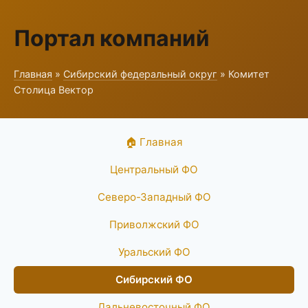
Портал компаний
Главная
»
Сибирский федеральный округ
» Комитет
Столица Вектор
🏠 Главная
Центральный ФО
Северо-Западный ФО
Приволжский ФО
Уральский ФО
Сибирский ФО
Дальневосточный ФО