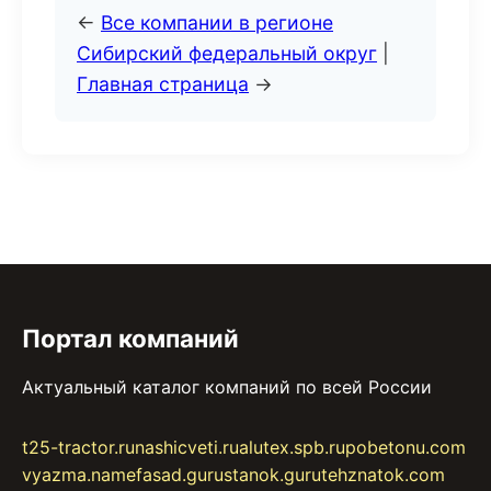
←
Все компании в регионе
Сибирский федеральный округ
|
Главная страница
→
Портал компаний
Актуальный каталог компаний по всей России
t25-tractor.ru
nashicveti.ru
alutex.spb.ru
pobetonu.com
vyazma.name
fasad.guru
stanok.guru
tehznatok.com