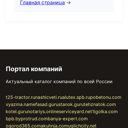
Главная страница
→
Портал компаний
Актуальный каталог компаний по всей России
t25-tractor.ru
nashicveti.ru
alutex.spb.ru
pobetonu.com
vyazma.name
fasad.guru
stanok.guru
tehznatok.com
kotel.guru
notariys.online
serviceyard.net
1igolka.com
bpb.by
protrud.com
banya-expert.com
ogorod365.com
akuhnja.com
uglichcity.net