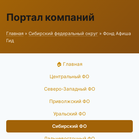
Портал компаний
Главная
»
Сибирский федеральный округ
» Фонд Афиша
Гид
🏠 Главная
Центральный ФО
Северо-Западный ФО
Приволжский ФО
Уральский ФО
Сибирский ФО
Дальневосточный ФО