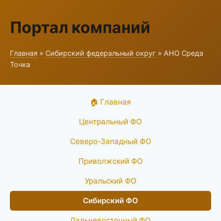
Портал компаний
Главная
»
Сибирский федеральный округ
» АНО Среда
Точка
🏠 Главная
Центральный ФО
Северо-Западный ФО
Приволжский ФО
Уральский ФО
Сибирский ФО
Дальневосточный ФО