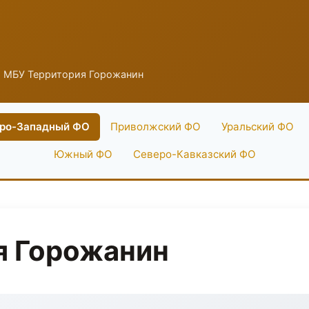
 МБУ Территория Горожанин
ро-Западный ФО
Приволжский ФО
Уральский ФО
Южный ФО
Северо-Кавказский ФО
я Горожанин