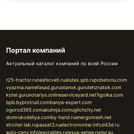
Портал компаний
Актуальный каталог компаний по всей России
t25-tractor.ru
nashicveti.ru
alutex.spb.ru
pobetonu.com
vyazma.name
fasad.guru
stanok.guru
tehznatok.com
kotel.guru
notariys.online
serviceyard.net
1igolka.com
bpb.by
protrud.com
banya-expert.com
ogorod365.com
akuhnja.com
uglichcity.net
domrukodeliya.com
by-hand.ru
energomash.net
stroitel-lab.ru
passat3.ru
electromonter.info
d43d.ru
auto-ceny.info
lesorubles.ru
lexus-sense.ru
npr.su