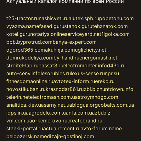
Актуальный каталог компаний по всей России
t25-tractor.ru
nashicveti.ru
alutex.spb.ru
pobetonu.com
vyazma.name
fasad.guru
stanok.guru
tehznatok.com
kotel.guru
notariys.online
serviceyard.net
1igolka.com
bpb.by
protrud.com
banya-expert.com
ogorod365.com
akuhnja.com
uglichcity.net
domrukodeliya.com
by-hand.ru
energomash.net
stroitel-lab.ru
passat3.ru
electromonter.info
d43d.ru
auto-ceny.info
lesorubles.ru
lexus-sense.ru
npr.su
fitnesdomaonline.ru
avtotex-inform.ru
ereko.ru
novostikubani.ru
krasnodar861.ru
zbi.biz
huntdown.info
tele4n.net
electromash.com.ua
stroymnogo.com
analitica.kiev.ua
sarny.net.ua
blogua.org
cobalts.com.ua
idps.in.ua
agrodelo.com.ua
nfa.com.ua
zbi.biz
vm.com.ua
o-kemerovo.ru
createbrand.ru
stanki-portal.ru
actualremont.ru
avto-forum.name
beloozersk.name
dizajn-gostinoj.com