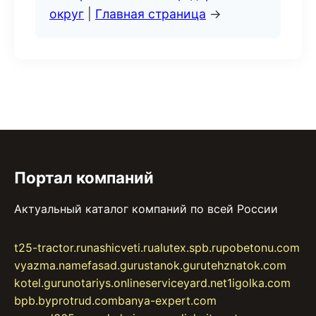
округ
|
Главная страница
→
Портал компаний
Актуальный каталог компаний по всей России
t25-tractor.ru
nashicveti.ru
alutex.spb.ru
pobetonu.com
vyazma.name
fasad.guru
stanok.guru
tehznatok.com
kotel.guru
notariys.online
serviceyard.net
1igolka.com
bpb.by
protrud.com
banya-expert.com