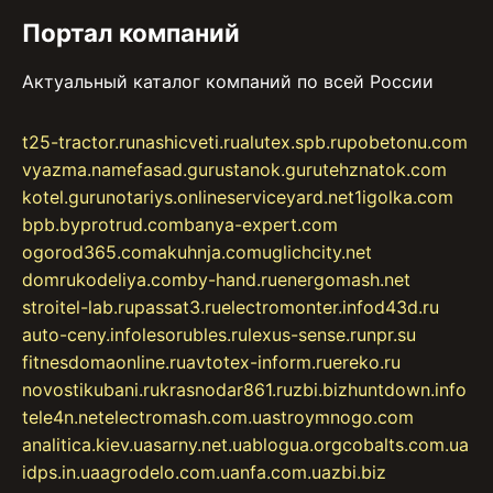
Портал компаний
Актуальный каталог компаний по всей России
t25-tractor.ru
nashicveti.ru
alutex.spb.ru
pobetonu.com
vyazma.name
fasad.guru
stanok.guru
tehznatok.com
kotel.guru
notariys.online
serviceyard.net
1igolka.com
bpb.by
protrud.com
banya-expert.com
ogorod365.com
akuhnja.com
uglichcity.net
domrukodeliya.com
by-hand.ru
energomash.net
stroitel-lab.ru
passat3.ru
electromonter.info
d43d.ru
auto-ceny.info
lesorubles.ru
lexus-sense.ru
npr.su
fitnesdomaonline.ru
avtotex-inform.ru
ereko.ru
novostikubani.ru
krasnodar861.ru
zbi.biz
huntdown.info
tele4n.net
electromash.com.ua
stroymnogo.com
analitica.kiev.ua
sarny.net.ua
blogua.org
cobalts.com.ua
idps.in.ua
agrodelo.com.ua
nfa.com.ua
zbi.biz