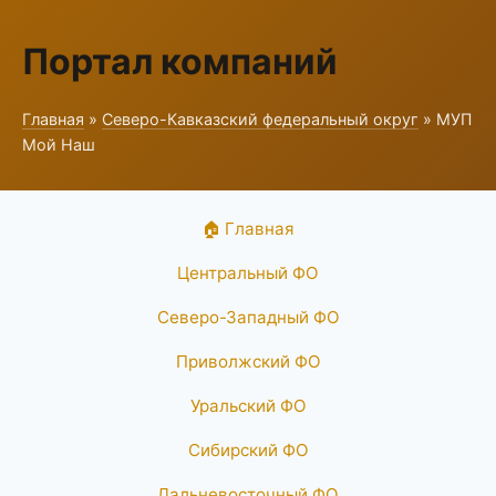
Портал компаний
Главная
»
Северо-Кавказский федеральный округ
» МУП
Мой Наш
🏠 Главная
Центральный ФО
Северо-Западный ФО
Приволжский ФО
Уральский ФО
Сибирский ФО
Дальневосточный ФО