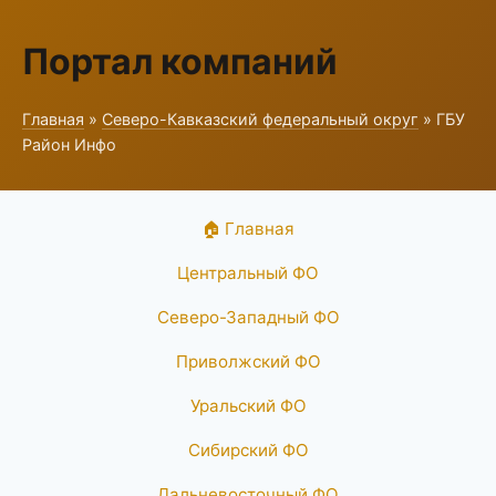
Портал компаний
Главная
»
Северо-Кавказский федеральный округ
» ГБУ
Район Инфо
🏠 Главная
Центральный ФО
Северо-Западный ФО
Приволжский ФО
Уральский ФО
Сибирский ФО
Дальневосточный ФО