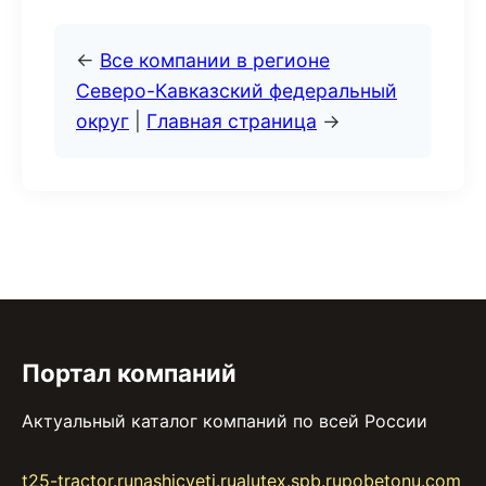
←
Все компании в регионе
Северо-Кавказский федеральный
округ
|
Главная страница
→
Портал компаний
Актуальный каталог компаний по всей России
t25-tractor.ru
nashicveti.ru
alutex.spb.ru
pobetonu.com