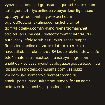
vyazma.name
fasad.guru
stanok.guru
tehznatok.com
kotel.guru
notariys.online
serviceyard.net
1igolka.com
bpb.by
protrud.com
banya-expert.com
ogorod365.com
akuhnja.com
uglichcity.net
domrukodeliya.com
by-hand.ru
energomash.net
stroitel-lab.ru
passat3.ru
electromonter.info
d43d.ru
auto-ceny.info
lesorubles.ru
lexus-sense.ru
npr.su
fitnesdomaonline.ru
avtotex-inform.ru
ereko.ru
novostikubani.ru
krasnodar861.ru
zbi.biz
huntdown.info
tele4n.net
electromash.com.ua
stroymnogo.com
analitica.kiev.ua
sarny.net.ua
blogua.org
cobalts.com.ua
idps.in.ua
agrodelo.com.ua
nfa.com.ua
zbi.biz
vm.com.ua
o-kemerovo.ru
createbrand.ru
stanki-portal.ru
actualremont.ru
avto-forum.name
beloozersk.name
dizajn-gostinoj.com