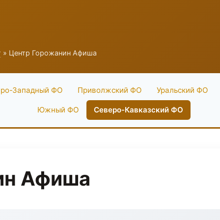
г
» Центр Горожанин Афиша
ро-Западный ФО
Приволжский ФО
Уральский ФО
Южный ФО
Северо-Кавказский ФО
ин Афиша