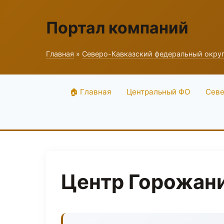
Портал компаний
Главная
»
Северо-Кавказский федеральный окру
🏠 Главная
Центральный ФО
Севе
Центр Горожан