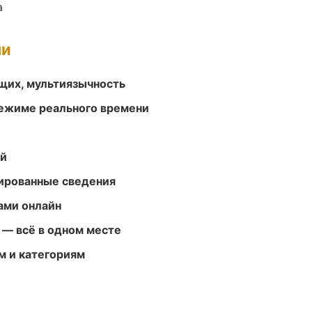
а
ми
щих, мультиязычность
режиме реального времени
ей
ированные сведения
ами онлайн
 — всё в одном месте
м и категориям