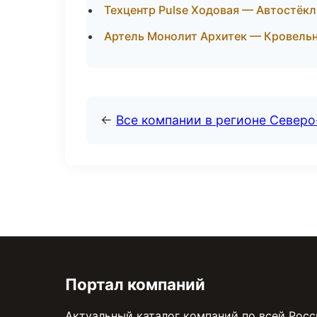
Техцентр Pulse Ходовая — Автостёкл
Артель Монолит Архитек — Кровельн
←
Все компании в регионе Северо
Портал компаний
Актуальный каталог компаний по всей Рос