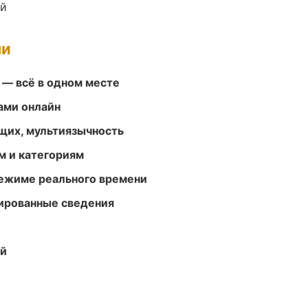
ий
ми
 — всё в одном месте
ами онлайн
щих, мультиязычность
м и категориям
режиме реального времени
ированные сведения
ей