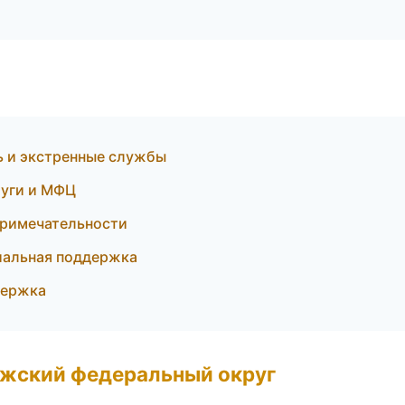
ь и экстренные службы
луги и МФЦ
примечательности
иальная поддержка
держка
лжский федеральный округ