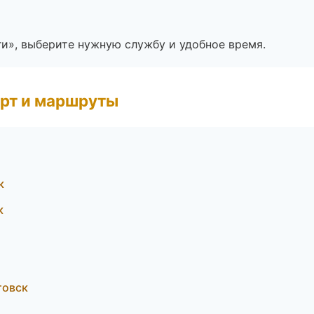
ги», выберите нужную службу и удобное время.
рт и маршруты
к
к
товск