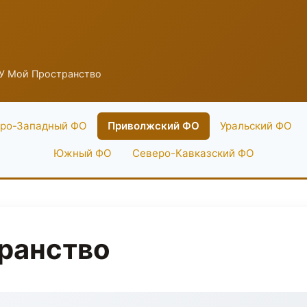
У Мой Пространство
ро-Западный ФО
Приволжский ФО
Уральский ФО
Южный ФО
Северо-Кавказский ФО
ранство