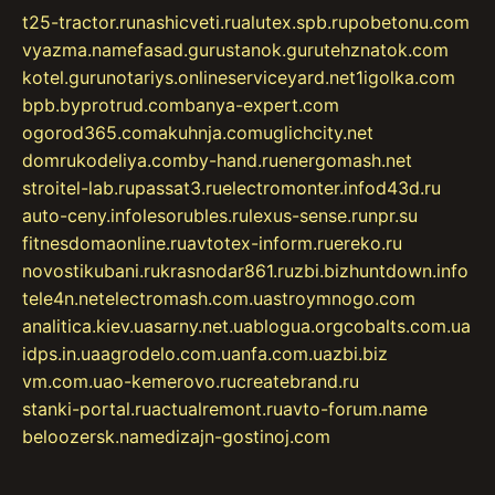
t25-tractor.ru
nashicveti.ru
alutex.spb.ru
pobetonu.com
vyazma.name
fasad.guru
stanok.guru
tehznatok.com
kotel.guru
notariys.online
serviceyard.net
1igolka.com
bpb.by
protrud.com
banya-expert.com
ogorod365.com
akuhnja.com
uglichcity.net
domrukodeliya.com
by-hand.ru
energomash.net
stroitel-lab.ru
passat3.ru
electromonter.info
d43d.ru
auto-ceny.info
lesorubles.ru
lexus-sense.ru
npr.su
fitnesdomaonline.ru
avtotex-inform.ru
ereko.ru
novostikubani.ru
krasnodar861.ru
zbi.biz
huntdown.info
tele4n.net
electromash.com.ua
stroymnogo.com
analitica.kiev.ua
sarny.net.ua
blogua.org
cobalts.com.ua
idps.in.ua
agrodelo.com.ua
nfa.com.ua
zbi.biz
vm.com.ua
o-kemerovo.ru
createbrand.ru
stanki-portal.ru
actualremont.ru
avto-forum.name
beloozersk.name
dizajn-gostinoj.com