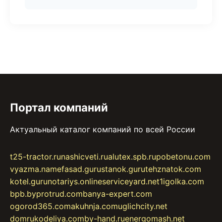
Портал компаний
Актуальный каталог компаний по всей России
t25-tractor.ru
nashicveti.ru
alutex.spb.ru
pobetonu.com
vyazma.name
fasad.guru
stanok.guru
tehznatok.com
kotel.guru
notariys.online
serviceyard.net
1igolka.com
bpb.by
protrud.com
banya-expert.com
ogorod365.com
akuhnja.com
uglichcity.net
domrukodeliya.com
by-hand.ru
energomash.net