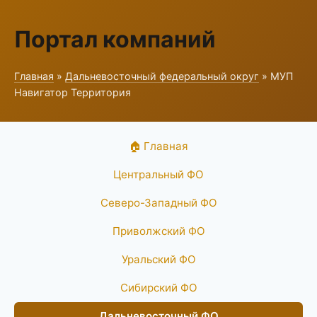
Портал компаний
Главная
»
Дальневосточный федеральный округ
» МУП
Навигатор Территория
🏠 Главная
Центральный ФО
Северо-Западный ФО
Приволжский ФО
Уральский ФО
Сибирский ФО
Дальневосточный ФО