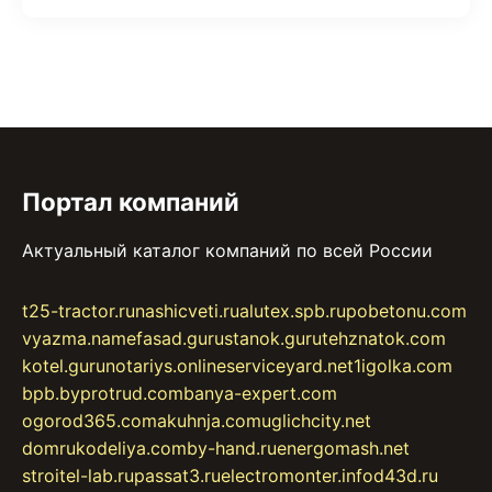
Портал компаний
Актуальный каталог компаний по всей России
t25-tractor.ru
nashicveti.ru
alutex.spb.ru
pobetonu.com
vyazma.name
fasad.guru
stanok.guru
tehznatok.com
kotel.guru
notariys.online
serviceyard.net
1igolka.com
bpb.by
protrud.com
banya-expert.com
ogorod365.com
akuhnja.com
uglichcity.net
domrukodeliya.com
by-hand.ru
energomash.net
stroitel-lab.ru
passat3.ru
electromonter.info
d43d.ru