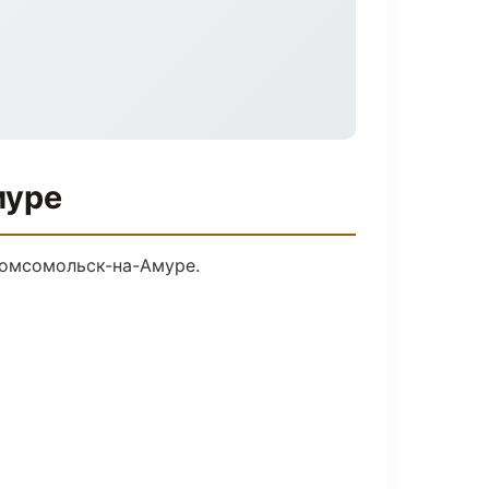
муре
Комсомольск-на-Амуре.