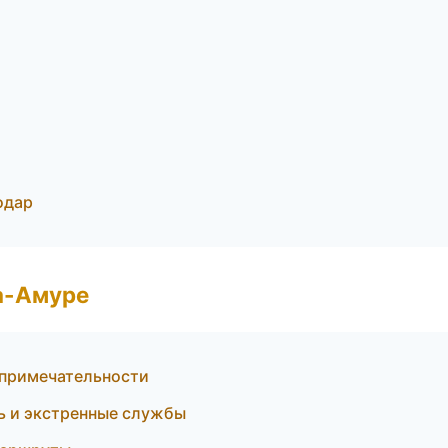
одар
а-Амуре
примечательности
ь и экстренные службы