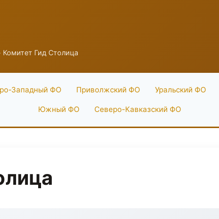
 Комитет Гид Столица
ро-Западный ФО
Приволжский ФО
Уральский ФО
Южный ФО
Северо-Кавказский ФО
олица