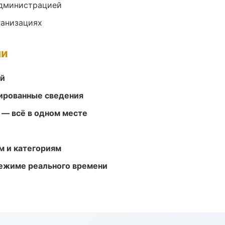
администрацией
ганизациях
ми
ей
ированные сведения
 — всё в одном месте
м и категориям
режиме реального времени