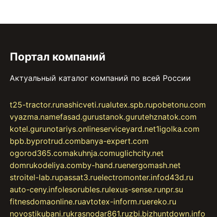
Портал компаний
Актуальный каталог компаний по всей России
t25-tractor.ru
nashicveti.ru
alutex.spb.ru
pobetonu.com
vyazma.name
fasad.guru
stanok.guru
tehznatok.com
kotel.guru
notariys.online
serviceyard.net
1igolka.com
bpb.by
protrud.com
banya-expert.com
ogorod365.com
akuhnja.com
uglichcity.net
domrukodeliya.com
by-hand.ru
energomash.net
stroitel-lab.ru
passat3.ru
electromonter.info
d43d.ru
auto-ceny.info
lesorubles.ru
lexus-sense.ru
npr.su
fitnesdomaonline.ru
avtotex-inform.ru
ereko.ru
novostikubani.ru
krasnodar861.ru
zbi.biz
huntdown.info