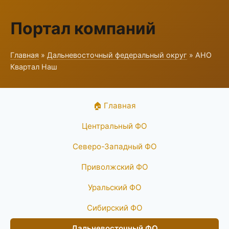
Портал компаний
Главная
»
Дальневосточный федеральный округ
» АНО
Квартал Наш
🏠 Главная
Центральный ФО
Северо-Западный ФО
Приволжский ФО
Уральский ФО
Сибирский ФО
Дальневосточный ФО