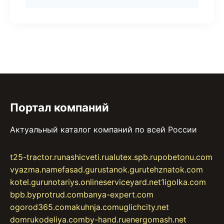
Портал компаний
Актуальный каталог компаний по всей России
t25-tractor.ru
nashicveti.ru
alutex.spb.ru
pobetonu.com
vyazma.name
fasad.guru
stanok.guru
tehznatok.com
kotel.guru
notariys.online
serviceyard.net
1igolka.com
bpb.by
protrud.com
banya-expert.com
ogorod365.com
akuhnja.com
uglichcity.net
domrukodeliya.com
by-hand.ru
energomash.net