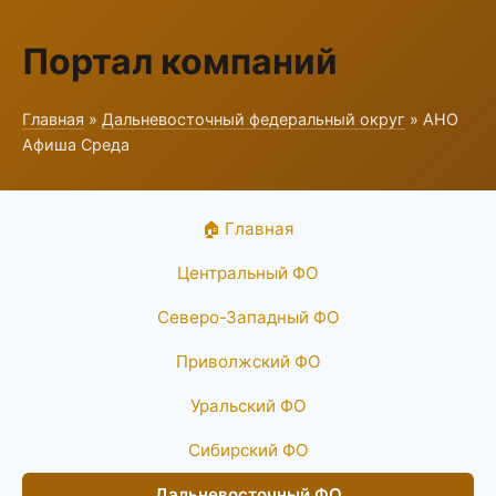
Портал компаний
Главная
»
Дальневосточный федеральный округ
» АНО
Афиша Среда
🏠 Главная
Центральный ФО
Северо-Западный ФО
Приволжский ФО
Уральский ФО
Сибирский ФО
Дальневосточный ФО