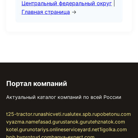
Центральный федеральный округ
|
Главная страница
→
Портал компаний
Актуальный каталог компаний по всей России
t25-tractor.ru
nashicveti.ru
alutex.spb.ru
pobetonu.com
vyazma.name
fasad.guru
stanok.guru
tehznatok.com
kotel.guru
notariys.online
serviceyard.net
1igolka.com
bpb.by
protrud.com
banya-expert.com