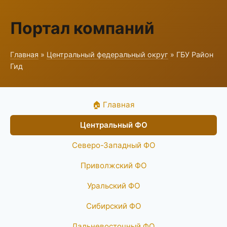
Портал компаний
Главная
»
Центральный федеральный округ
» ГБУ Район
Гид
🏠 Главная
Центральный ФО
Северо-Западный ФО
Приволжский ФО
Уральский ФО
Сибирский ФО
Дальневосточный ФО