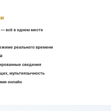
ми
 — всё в одном месте
режиме реального времени
ей
ированные сведения
щих, мультиязычность
ами онлайн