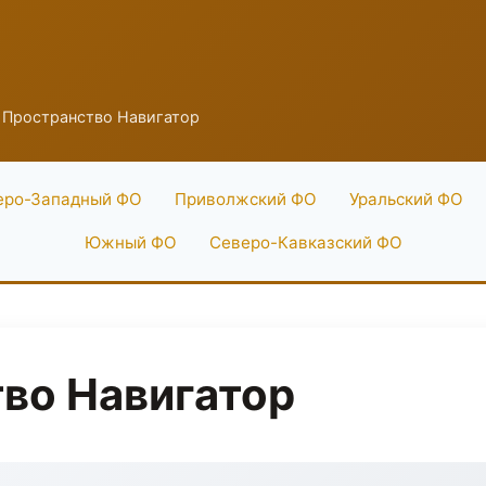
 Пространство Навигатор
еро-Западный ФО
Приволжский ФО
Уральский ФО
Южный ФО
Северо-Кавказский ФО
во Навигатор